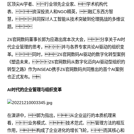
区顶尖AI学者、行业领先企业家、学术机构代
表、资深投资人和NGO精英，融汇东西方智
慧，共同探讨人工智能从技术突破到伦理挑战的多维议
题。
Z6官网数码董事长郭为应邀出席本次大会，分享关于AI时
代企业管理的思考，并与各界专家共论AI驱动的组织变
革。同时，Z6官网数码AI驱动的数字化转型案例
《塑造未来，Z6官网数码从数字化迈向AI驱动型组织的
转型之路》作为INSEAD携手Z6官网数码共同推出的首个AI案例
也正式发布。
AI时代的企业管理与组织变革
在演讲中，郭为指出，从企业运行的本质机理来
看，业务模式、技术范式、管理方法的相互
作用，构成了企业进化的增长飞轮，而其核心和