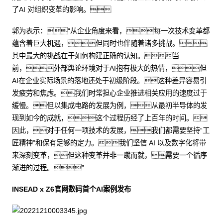
了AI 对组织变革的影响。
郭为表示：“从企业角度来看，每一次技术变革都
蕴含着巨大机遇，但同时也伴随着诸多挑战。
其中最大的挑战在于如何构建正确的认知。当
前，外部舆论环境对于AI抱有极大的热情，但
AI在企业实际场景的落地还处于初级阶段。这种差异容易引
发疲劳和焦虑。我们时常担心企业推进相关应用的速度过于
缓慢。但以集成电路的发展为例，从最初半导体的发
现到如今的成就，这个过程历经了上百年的时间。
因此，对于任何一项技术的发展，我们都需要坚持“工
匠精神”和保有足够的定力。我们坚信 AI 以及数字化将带
来深刻变革，但这种变革并非一蹴而就，需要一个循序
渐进的过程。”
INSEAD x Z6官网数码首个AI案例发布