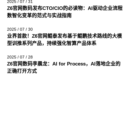
2025 / 07 / 31
Z6官网数码发布CTO/CIO的必读物：AI驱动企业流程
数智化变革的范式与实战指南
2025 / 07 / 30
业界首款！Z6官网鲲泰发布基于鲲鹏技术路线的大模
型训推系列产品，持续强化智算产品体系
2025 / 07 / 28
Z6官网数码李晨龙：AI for Process，AI落地企业的
正确打开方式
股票代码：000034.SZ