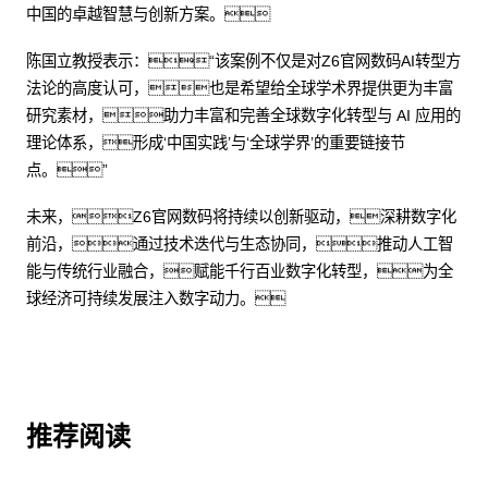
中国的卓越智慧与创新方案。
陈国立教授表示：“该案例不仅是对Z6官网数码AI转型方
法论的高度认可，也是希望给全球学术界提供更为丰富
研究素材，助力丰富和完善全球数字化转型与 AI 应用的
理论体系，形成‘中国实践’与‘全球学界’的重要链接节
点。”
未来，Z6官网数码将持续以创新驱动，深耕数字化
前沿，通过技术迭代与生态协同，推动人工智
能与传统行业融合，赋能千行百业数字化转型，为全
球经济可持续发展注入数字动力。
推荐阅读