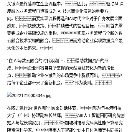
关键点最终落脚在企业流程中。因此，驱动AI 深
度融入业务流程再造将成为 AI 技术商业化演进的重要方
向。而要实现流程再造和AI时代企业对于自身发展全面
感知、快速决策、持续迭代的管理目标，则首先需
要完成企业基础设施的重构，实现业务流程与全新的数
云融合技术架构的融合，进而推动企业实现数据资产最
大化的本质追求。
“在 AI与数云融合的时代浪潮下，借助数据资产的形
成，企业可将自身所掌握的天然禀赋转化为新的增长
点，推动企业在激烈的市场竞争中脱颖而出，这
给每个企业都带来了全新机会。”郭为谈到。
在随即进行的“世界咖啡”圆桌对话环节，郭为与香港科技
大学（广州）协理副校长熊辉，AIII人工智能国际研究院创
始人与院长翁家良，新加坡科技研究局高性能计算研究
院资深科学家、海事人工智能计划主任付秀菊等共同探讨